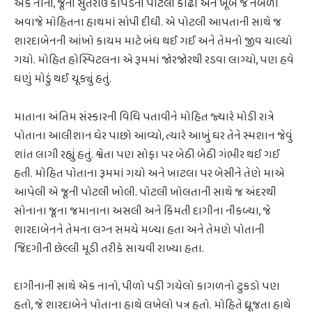
એક નાની, જૂની સુતરાઉ કાપડની પોટલી કાઢી અને ખૂબ જ નબળા
અવાજે મોહિતના હાથમાં સોંપી દીધી. એ પોટલી આપતાની સાથે જ
શારદાબેનની આંખો કાયમ માટે બંધ થઈ ગઈ અને તેમનો જીવ ચાલ્યો
ગયો. મોહિત હોસ્પિટલના એ રૂમમાં જોરજોરથી રડવા લાગ્યો, પણ હવે
ઘણું મોડું થઈ ચૂક્યું હતું.
માતાના અંતિમ સંસ્કારની વિધિ પતાવીને મોહિત જ્યારે મોડી રાત્રે
પોતાના આલીશાન ઘેર પાછો આવ્યો, ત્યારે આખું ઘર તેને સ્મશાન જેવું
શાંત લાગી રહ્યું હતું. શ્વેતા પણ સોફા પર બેઠી બેઠી ગંભીર થઈ ગઈ
હતી. મોહિત પોતાના રૂમમાં ગયો અને ખાટલા પર બેસીને તેણે માએ
આપેલી એ જૂની પોટલી ખોલી. પોટલી ખોલતાની સાથે જ અંદરથી
સોનાના જૂના જમાનાના અસલી અને કિંમતી દાગીના નીકળ્યા, જે
શારદાબેનને તેમના લગ્ન સમયે મળ્યા હતા અને તેમણે પોતાની
જિંદગીની છેલ્લી મૂડી તરીકે સાચવી રાખ્યા હતા.
દાગીનાની સાથે એક નાનો, પીળો પડી ગયેલો કાગળનો ટુકડો પણ
હતો, જે શારદાબેને પોતાના હાથે લખેલો પત્ર હતો. મોહિતે ધ્રૂજતા હાથે