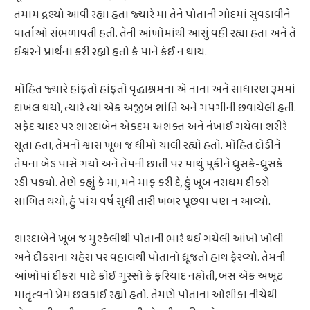
તમામ દ્રશ્યો આવી રહ્યા હતા જ્યારે મા તેને પોતાની ગોદમાં સુવડાવીને
વાર્તાઓ સંભળાવતી હતી. તેની આંખોમાંથી આસું વહી રહ્યા હતા અને તે
ઈશ્વરને પ્રાર્થના કરી રહ્યો હતો કે માને કંઈ ન થાય.
મોહિત જ્યારે હાંફતો હાંફતો વૃદ્ધાશ્રમના એ નાના અને સાધારણ રૂમમાં
દાખલ થયો, ત્યારે ત્યાં એક અજીબ શાંતિ અને ગમગીની છવાયેલી હતી.
સફેદ ચાદર પર શારદાબેન એકદમ અશક્ત અને નંખાઈ ગયેલા શરીરે
સૂતા હતા, તેમનો શ્વાસ ખૂબ જ ધીમો ચાલી રહ્યો હતો. મોહિત દોડીને
તેમના બેડ પાસે ગયો અને તેમની છાતી પર માથું મૂકીને ધ્રુસકે-ધ્રુસકે
રડી પડ્યો. તેણે કહ્યું કે મા, મને માફ કરી દે, હું ખૂબ નરાધમ દીકરો
સાબિત થયો, હું પાંચ વર્ષ સુધી તારી ખબર પૂછવા પણ ન આવ્યો.
શારદાબેને ખૂબ જ મુશ્કેલીથી પોતાની ભારે થઈ ગયેલી આંખો ખોલી
અને દીકરાના ચહેરા પર વહાલથી પોતાનો ધ્રૂજતો હાથ ફેરવ્યો. તેમની
આંખોમાં દીકરા માટે કોઈ ગુસ્સો કે ફરિયાદ નહોતી, બસ એક અખૂટ
માતૃત્વનો પ્રેમ છલકાઈ રહ્યો હતો. તેમણે પોતાના ઓશીકા નીચેથી