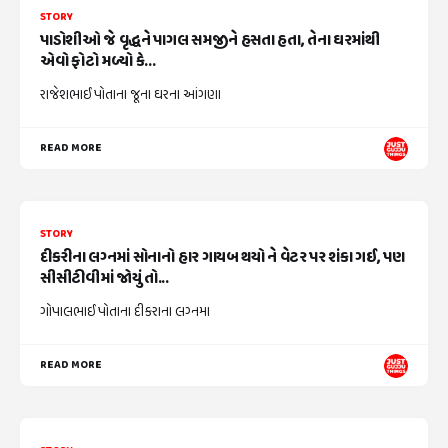
STORY
પાડોશીઓ જે વૃદ્ધને પાગલ સમજીને હસતા હતા, તેના ઘરમાંથી
એવો ફોટો મળ્યો કે...
રાજેશભાઈ પોતાના જૂના ઘરના આંગણા
READ MORE
STORY
દીકરીના લગ્નમાં સોનાનો હાર ગાયબ થયો ને વેટર પર શંકા ગઈ, પણ
સીસીટીવીમાં જોયું તો...
ગોપાલભાઈ પોતાના દીકરાના લગ્નમા
READ MORE