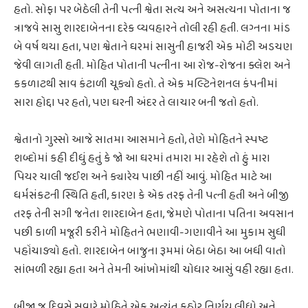
હતો. સોફા પર બેઠેલી તેની પત્ની શ્વેતા સત્ય અને અસત્યના પોતાના જ
ત્રાજવે સાસુ શારદાબેનના દરેક વ્યવહારને તોલી રહી હતી. લગ્નના માંડ
બે વર્ષ થયા હતા, પણ શ્વેતાને ઘરમાં સાસુની હાજરી એક મોટી અડચણ
જેવી લાગતી હતી. મોહિત પોતાની પત્નીના આ રોજ-રોજના ક્લેશ અને
કકળાટથી સાવ કંટાળી ચૂક્યો હતો. તે એક મલ્ટિનેશનલ કંપનીમાં
સારા હોદ્દા પર હતો, પણ ઘરની અંદર તે લાચાર બની જતો હતો.
શ્વેતાનો ગુસ્સો આજે સાતમા આસમાને હતો, તેણે મોહિતને સ્પષ્ટ
શબ્દોમાં કહી દીધું હતું કે જો આ ઘરમાં તમારા મા રહેશે તો હું મારા
પિયર ચાલી જઈશ અને ક્યારેય પાછી નહીં આવું. મોહિત માટે આ
ધર્મસંકટની સ્થિતિ હતી, કારણ કે એક તરફ તેની પત્ની હતી અને બીજી
તરફ તેની સગી જનેતા શારદાબેન હતા, જેમણે પોતાના પતિના અવસાન
પછી કાળી મજૂરી કરીને મોહિતને ભણાવી-ગણાવીને આ મુકામ સુધી
પહોંચાડ્યો હતો. શારદાબેન બાજુના રૂમમાં બેઠા બેઠા આ બધી વાતો
સાંભળી રહ્યા હતા અને તેમની આંખોમાંથી ચોધાર આસું વહી રહ્યા હતા.
બીજા જ દિવસે સવારે મોહિતે એક અત્યંત કઠોર નિર્ણય લીધો અને