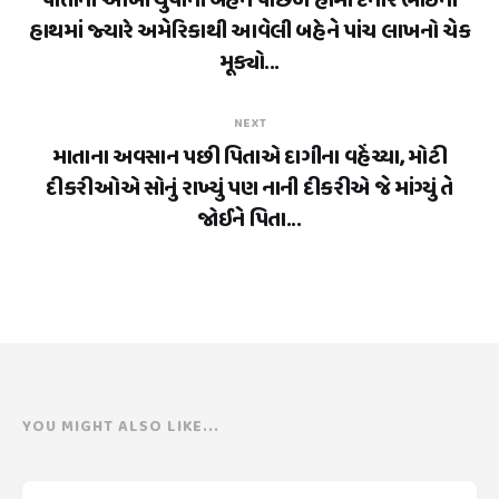
પોતાની આખી યુવાની બહેન પાછળ હોમી દેનાર ભાઈના
હાથમાં જ્યારે અમેરિકાથી આવેલી બહેને પાંચ લાખનો ચેક
મૂક્યો...
NEXT
માતાના અવસાન પછી પિતાએ દાગીના વહેંચ્યા, મોટી
દીકરીઓએ સોનું રાખ્યું પણ નાની દીકરીએ જે માંગ્યું તે
જોઈને પિતા...
YOU MIGHT ALSO LIKE...