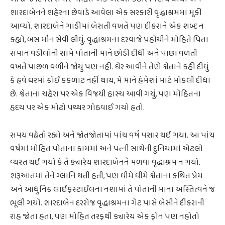
શારદાબેનને શહેરના છેવાડે આવેલા એક સરકારી વૃદ્ધાશ્રમમાં મૂકી
આવ્યો. શારદાબેને ગાડીમાં બેસતી વખતે પણ દીકરાને એક શબ્દ ન
કહ્યો, બસ મૌન સેવી લીધું. વૃદ્ધાશ્રમના દરવાજે પહોંચીને મોહિતે પિતા
સમાન વડીલોની સામે પોતાની માને છોડી દીધી અને પાછા વળતી
વખતે પાછળ વળીને જોયું પણ નહીં. ઘેર આવીને તેણે શ્વેતાને કહી દીધું
કે હવે ઘરમાં કોઈ કકળાટ નહીં થાય, મેં માને હંમેશાં માટે મોકલી દીધા
છે. શ્વેતાના ચહેરા પર એક વિજયી હાસ્ય આવી ગયું, પણ મોહિતના
હૃદય પર એક મોટો પથ્થર ગોઠવાઈ ગયો હતો.
સમય વહેતો રહ્યો અને જોતજોતામાં પાંચ વર્ષ પસાર થઈ ગયા. આ પાંચ
વર્ષમાં મોહિત પોતાના કામમાં અને પત્ની સાથેની દુનિયામાં એટલો
વ્યસ્ત થઈ ગયો કે તે ક્યારેય શારદાબેનને મળવા વૃદ્ધાશ્રમ ન ગયો.
શરૂઆતમાં તેને ગ્લાનિ થતી હતી, પણ ધીમે ધીમે શ્વેતાના કથિત પ્રેમ
અને આધુનિક લાઈફસ્ટાઈલના નશામાં તે પોતાની માના અસ્તિત્વને જ
ભૂલી ગયો. શારદાબેન દરરોજ વૃદ્ધાશ્રમના ગેટ પાસે બેસીને દીકરાની
રાહ જોતા હતા, પણ મોહિત તરફથી ક્યારેય એક ફોન પણ નહોતો