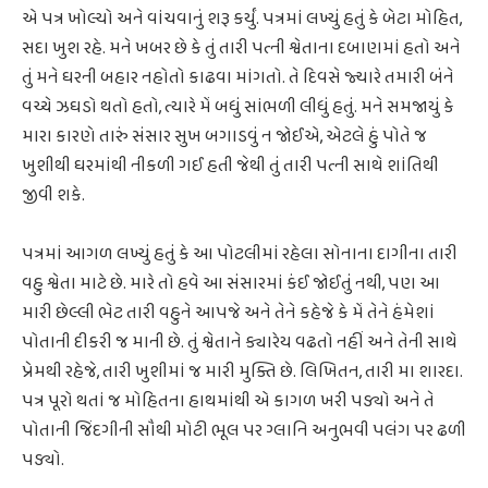
એ પત્ર ખોલ્યો અને વાંચવાનું શરૂ કર્યું. પત્રમાં લખ્યું હતું કે બેટા મોહિત,
સદા ખુશ રહે. મને ખબર છે કે તું તારી પત્ની શ્વેતાના દબાણમાં હતો અને
તું મને ઘરની બહાર નહોતો કાઢવા માંગતો. તે દિવસે જ્યારે તમારી બંને
વચ્ચે ઝઘડો થતો હતો, ત્યારે મેં બધું સાંભળી લીધું હતું. મને સમજાયું કે
મારા કારણે તારું સંસાર સુખ બગાડવું ન જોઈએ, એટલે હું પોતે જ
ખુશીથી ઘરમાંથી નીકળી ગઈ હતી જેથી તું તારી પત્ની સાથે શાંતિથી
જીવી શકે.
પત્રમાં આગળ લખ્યું હતું કે આ પોટલીમાં રહેલા સોનાના દાગીના તારી
વહુ શ્વેતા માટે છે. મારે તો હવે આ સંસારમાં કંઈ જોઈતું નથી, પણ આ
મારી છેલ્લી ભેટ તારી વહુને આપજે અને તેને કહેજે કે મેં તેને હંમેશાં
પોતાની દીકરી જ માની છે. તું શ્વેતાને ક્યારેય વઢતો નહીં અને તેની સાથે
પ્રેમથી રહેજે, તારી ખુશીમાં જ મારી મુક્તિ છે. લિખિતન, તારી મા શારદા.
પત્ર પૂરો થતાં જ મોહિતના હાથમાંથી એ કાગળ ખરી પડ્યો અને તે
પોતાની જિંદગીની સૌથી મોટી ભૂલ પર ગ્લાનિ અનુભવી પલંગ પર ઢળી
પડ્યો.