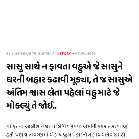
BY JUST GUJJU THINGS TEAM IN
STORY
—
07 JUL 2026
સાસુ સાથે ન ફાવતા વહુએ જે સાસુને
ઘરની બહાર કઢાવી મૂક્યા, તે જ સાસુએ
અંતિમ શ્વાસ લેતા પહેલાં વહુ માટે જે
મોકલ્યું તે જોઈ..
મોહિતના આલીશાન ઘરના લિવિંગ રૂમમાં એસીની ઠંડક પ્રસરવી રહી
હતી, પણ વાતાવરણમાં એક અજીબ પ્રકારનો તણાવ અને ગરમાટો