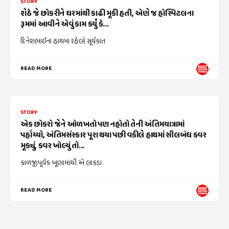
STORY
શેઠે જે છોકરીને ઘરમાંથી કાઢી મૂકી હતી, એણે જ હોસ્પિટલના
રૂમમાં આવીને એવું કામ કર્યું કે...
દિનેશભાઈના હાથમાં રહેલો સૂર્યકાંત
READ MORE
STORY
એક છોકરો જેને ઓળખતો પણ નહોતો તેની અંતિમયાત્રામાં
પહોંચ્યો, અંતિમસંસ્કાર પૂરા થયા પછી વકીલે હાથમાં સીલબંધ કવર
મૂક્યું, કવર ખોલ્યું તો...
કાળજીપૂર્વક ખૂણામાંથી એ લાકડા
READ MORE