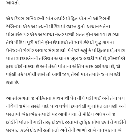
આવતો.
એક દિવસ શનિવારની શાંત બપોરે મોહિત પોતાની ઓફિસની
કેબિનમાં એક અગત્યની મીટિંગમાં વ્યસ્ત હતો. અચાનક તેના
મોબાઈલ પર એક અજાણ્યા નંબર પરથી સતત ફોન આવવા લાગ્યા.
તેણે મીટિંગ પૂરી કરીને ફોન ઉપાડ્યો તો સામે છેડેથી વૃદ્ધાશ્રમના
મેનેજરનો ગંભીર અવાજ સંભળાયો. મેનેજરે કહ્યું કે મોહિતભાઈ, તમારા
માતા શારદાબેનની તબિયત અચાનક ખૂબ જ લથડી ગઈ છે, ડૉક્ટરોએ
હાથ ધોઈ નાખ્યા છે અને તેઓ પોતાના અંતિમ શ્વાસ લઈ રહ્યા છે, જો
વહેલી તકે પહોંચી શકો તો આવી જાવ, તેઓ માત્ર તમારું જ નામ રટી
રહ્યા છે.
આ સાંભળતાં જ મોહિતના હાથમાંથી પેન નીચે પડી ગઈ અને તેના પગ
નીચેથી જમીન સરકી ગઈ. પાંચ વર્ષથી દબાયેલી ગુનાહિત લાગણી અને
પસ્તાવો એકાએક સપાટી પર આવી ગયા. તે મીટિંગ અધવચ્ચે જ
છોડીને પોતાની ગાડી તરફ દોડ્યો. રસ્તામાં ટ્રાફિક હોવા છતાં તે ગાડીને
પૂરપાટ ઝડપે દોડાવી રહ્યો હતો અને તેની આંખો સામે નાનપણના એ