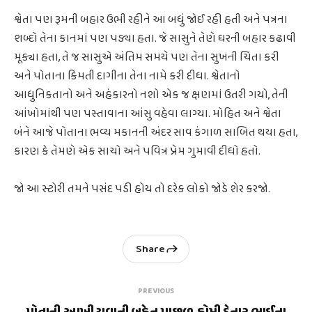
શ્વેતા પણ રૂમની બહાર ઉભી રહીને આ બધું જોઈ રહી હતી અને પત્રના
શબ્દો તેના કાનમાં પણ પડ્યા હતા. જે સાસુને તેણે ઘરની બહાર કઢાવી
મૂક્યા હતા, તે જ સાસુએ અંતિમ સમયે પણ તેના સુખની ચિંતા કરી
અને પોતાના કિંમતી દાગીના તેના નામે કરી દીધા. શ્વેતાનો
આધુનિકતાનો અને અહંકારનો નશો એક જ ક્ષણમાં ઉતરી ગયો, તેની
આંખોમાંથી પણ પસ્તાવાના આંસુ વહેવા લાગ્યા. મોહિત અને શ્વેતા
બંને આજે પોતાના ભવ્ય મકાનની અંદર સાવ કંગાળ સાબિત થયા હતા,
કારણ કે તેમણે એક સાચો અને પવિત્ર પ્રેમ ગુમાવી દીધો હતો.
જો આ સ્ટોરી તમને પસંદ પડી હોય તો દરેક લોકો જોડે શેર કરજો.
Share
PREVIOUS