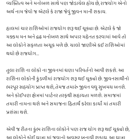
વ્યક્તિત્વ અને મનોબળ સાથે પણ જોડાયેલ હોય છે, રાજયોગ એનો
અર્થ નામ જેવો જ એટલે કે રાજા જેવું જીવન માની શકાય.
હાલમાં ચાર રાશિઓમાં રાજયોગ શરૂ થઈ ચૂક્યા છે. એટલે કે જો
મક્કમ મન અને દ્રઢ મનોબળ સાથે અપાર મહેનત કરવામાં આવે તો
આ લોકોને સફળતા અચૂક મળે છે. ચાલો જાણીએ કઈ રાશિઓમાં
થયો છે રાજયોગ...
તુલા રાશિ ના લોકો ના જીવનમાં ઘણા પરિવર્તનો આવી શકશે. આ
રાશિના લોકોની કુંડળીમાં રાજયોગ શરૂ થઈ ચૂક્યો છે. જીવનસાથીનો
ભરપૂર સહયોગ પ્રાપ્ત થશે, તેમજ તમારું જીવન વધુ સુખમય બનશે.
અને કોઈપણ ક્ષેત્રમાં પાર્ટનર તરફથી સહાયતા મળશે. સમાજમાં
તમારી નામના થશે અને સમાજના હિતાર્થે કરેલા કાર્યો માં તમારી
પ્રશંસા થશે.
એવી જ રીતના કુંભ રાશિના લોકોને પણ રાજ યોગ શરૂ થઈ ચૂક્યો છે,
આ લોકોને કોઈ યાત્રા માં જવાનો અવસર બનાવી શકાય. આ યાત્રા