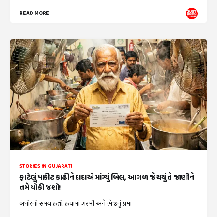
READ MORE
STORIES IN GUJARATI
ફાટેલું પાકીટ કાઢીને દાદાએ માંગ્યું બિલ, આગળ જે થયું તે જાણીને
તમે ચોંકી જશો!
બપોરનો સમય હતો. હવામાં ગરમી અને ભેજનું પ્રમા