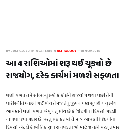
BY JUST GUJJU THINGS TEAM IN
ASTROLOGY
—
18 NOV 2018
આ 4 રાશિઓમાં શરૂ થઈ ચૂક્યો છે
રાજયોગ, દરેક કાર્યમાં મળશે સફળતા
ઘણી વખત તમે સાંભળ્યું હશે કે કોઈને રાજયોગ થયા પછી તેની
પરિસ્થિતિ બદલી ગઈ હોય તેમજ તેનું જીવન પણ સુધરી ગયું હોય.
આપણને ઘણી વખત એવું થતું હોય છે કે જિંદગીના દિવસો બદલી
નાખવા જવાબદાર છે. પરંતુ હકીકતમાં તે માત્ર આપણી જિંદગીના
દિવસો એટલે કે ભૌતિક સુખ સગવડતાઓ માટે જ નહીં પરંતુ તમારા