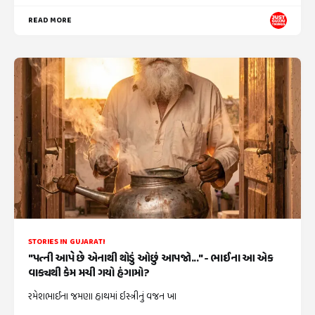
READ MORE
STORIES IN GUJARATI
"પત્ની આપે છે એનાથી થોડું ઓછું આપજો..." - ભાઈના આ એક
વાક્યથી કેમ મચી ગયો હંગામો?
રમેશભાઈના જમણા હાથમાં ઇસ્ત્રીનું વજન ખા