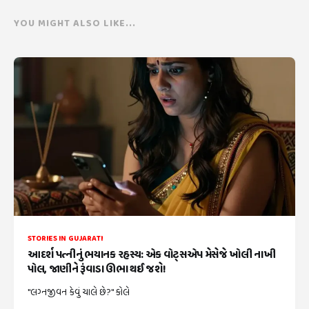
YOU MIGHT ALSO LIKE...
STORIES IN GUJARATI
આદર્શ પત્નીનું ભયાનક રહસ્ય: એક વોટ્સએપ મેસેજે ખોલી નાખી
પોલ, જાણીને રૂંવાડા ઊભા થઈ જશે!
"લગ્નજીવન કેવું ચાલે છે?" કોલે