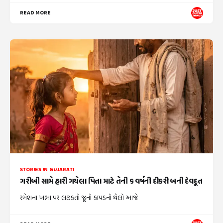
READ MORE
STORIES IN GUJARATI
ગરીબી સામે હારી ગયેલા પિતા માટે તેની ૬ વર્ષની દીકરી બની દેવદૂત
રમેશના ખભા પર લટકતો જૂનો કાપડનો થેલો આજે