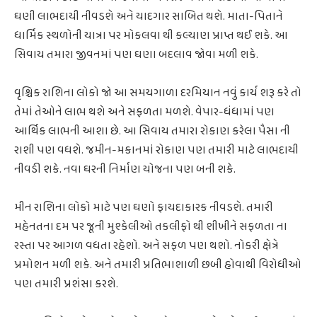
ઘણી લાભદાયી નીવડશે અને યાદગાર સાબિત થશે. માતા-પિતાને
ધાર્મિક સ્થળોની યાત્રા પર મોકલવા થી કલ્યાણ પ્રાપ્ત થઈ શકે. આ
સિવાય તમારા જીવનમાં પણ ઘણા બદલાવ જોવા મળી શકે.
વૃશ્ચિક રાશિના લોકો જો આ સમયગાળા દરમિયાન નવું કાર્ય શરૂ કરે તો
તેમાં તેઓને લાભ થશે અને સફળતા મળશે. વેપાર-ધંધામાં પણ
આર્થિક લાભની આશા છે. આ સિવાય તમારા રોકાણ કરેલા પૈસા ની
રાશી પણ વધશે. જમીન-મકાનમાં રોકાણ પણ તમારી માટે લાભદાયી
નીવડી શકે. નવા ઘરની નિર્માણ યોજના પણ બની શકે.
મીન રાશિના લોકો માટે પણ ઘણો ફાયદાકારક નીવડશે. તમારી
મહેનતના દમ પર જૂની મુશ્કેલીઓ તકલીફો થી શીખીને સફળતા ના
રસ્તા પર આગળ વધતા રહેશો. અને સફળ પણ થશો. નોકરી ક્ષેત્રે
પ્રમોશન મળી શકે. અને તમારી પ્રતિભાશાળી છબી હોવાથી વિરોધીઓ
પણ તમારી પ્રશંસા કરશે.