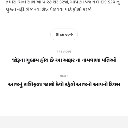
તમારા મિત્રો સાથે આ પોસ્ટ શેર કરજો, આપણા પેજ ને લાઈક કરવાનું
ચુકતા નહીં. રોજ નવા લેખ મેળવવા માટે ફોલો કરજો.
Share
PREVIOUS
જોરૂના ગુલામ હોય છે આ અક્ષર ના નામવાળા પતિઓ
NEXT
આજનું રાશિફળ: જાણો કેવો રહેશે આજનો આપનો દિવસ